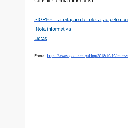
Consulte a nota informativa.
SIGRHE – aceitação da colocação pelo can
Nota informativa
Listas
Fonte:
https://www.dgae.mec.pt/blog/2018/10/19/reserv