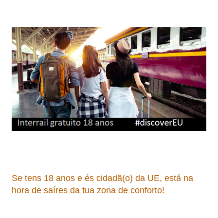
Se tens 18 anos e és cidadã(o) da UE, está na
hora de
saíres da tua zona de conforto!