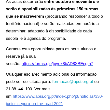
As aulas decorrerão
entre outubro e novembro e
serão disponibilizadas às primeiras 150 turmas
que se inscreverem
(procurando responder a todo o
território nacional) e serão realizadas em horário a
determinar, adaptado à disponibilidade de cada
escola e à agenda do programa.
Garanta esta oportunidade para os seus alunos e
reserve já a sua
sessão:
https://forms.gle/jpyek8bAD8XBEegm7
Qualquer esclarecimento adicional ou informação
pode ser solicitada para:
formacao@apsi.org.pt
ou
21 88 44 100. Ver mais
em
https://www.apsi.org.pt/index.php/pt/noticias/330-
junior-seguro-on-the-road-2021