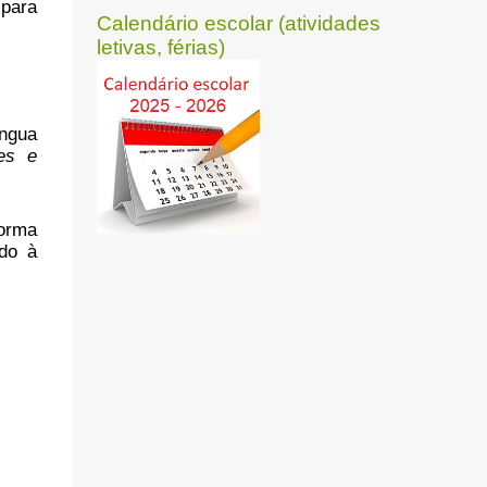
 para
Calendário escolar (atividades
letivas, férias)
ngua
ges e
forma
ndo à