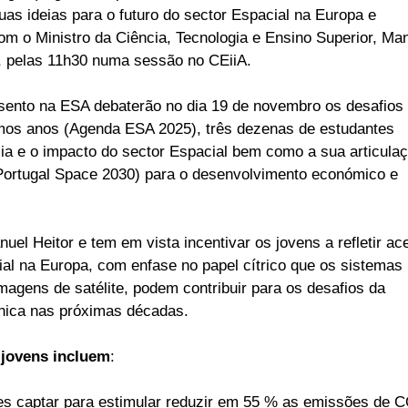
as ideias para o futuro do sector Espacial na Europa e
om o Ministro da Ciência, Tecnologia e Ensino Superior, Ma
ro, pelas 11h30 numa sessão no CEiiA.
nto na ESA debaterão no dia 19 de novembro os desafios
mos anos (Agenda ESA 2025), três dezenas de estudantes
ia e o impacto do sector Espacial bem como a sua articula
Portugal Space 2030) para o desenvolvimento económico e
uel Heitor e tem em vista incentivar os jovens a refletir ac
ial na Europa, com enfase no papel cítrico que os sistemas
magens de satélite, podem contribuir para os desafios da
bónica nas próximas décadas.
 jovens incluem
:
tes captar para estimular reduzir em 55 % as emissões de 