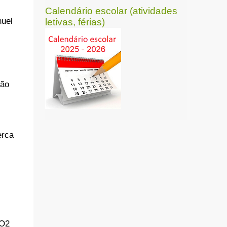
Calendário escolar (atividades
nuel
letivas, férias)
ção
erca
CO2