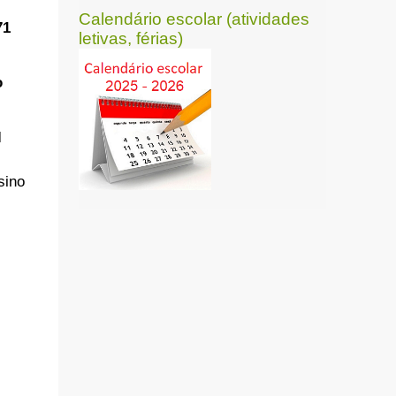
Calendário escolar (atividades
71
letivas, férias)
o
l
sino