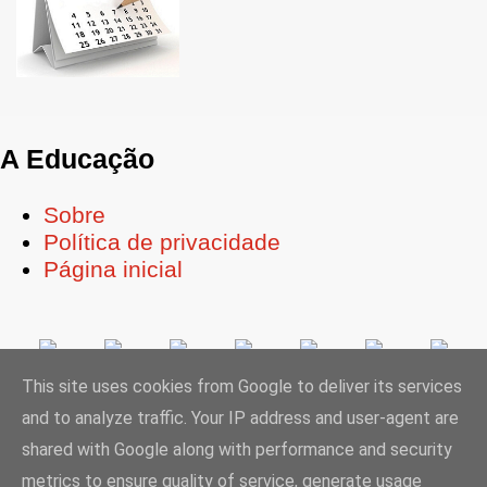
A Educação
Sobre
Política de privacidade
Página inicial
This site uses cookies from Google to deliver its services
and to analyze traffic. Your IP address and user-agent are
Ligue-se à Educação
shared with Google along with performance and security
metrics to ensure quality of service, generate usage