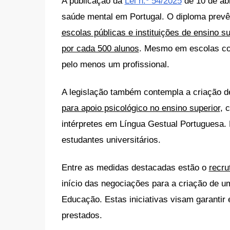
A publicação da
Lei n.º 54/2025
de 10 de abr
saúde mental em Portugal. O diploma prevê
escolas públicas e instituições de ensino su
por cada 500 alunos
. Mesmo em escolas co
pelo menos um profissional.
A legislação também contempla a criação 
para apoio psicológico no ensino superior
, 
intérpretes em Língua Gestual Portuguesa.
estudantes universitários.
Entre as medidas destacadas estão o
recru
início das negociações para a criação de um
Educação. Estas iniciativas visam garantir 
prestados.