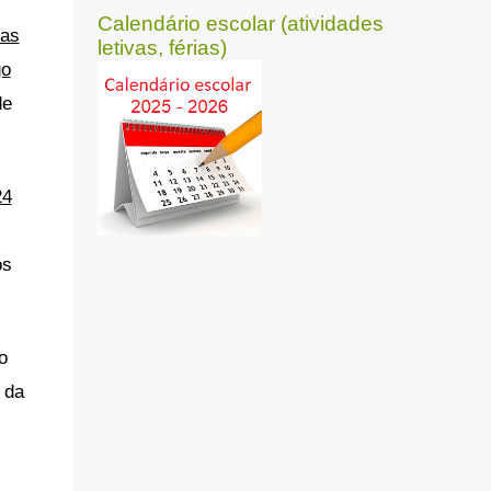
Calendário escolar (atividades
nas
letivas, férias)
go
de
24
os
o
 da